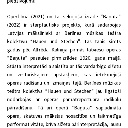
piedzīvojumu.”
Operfilma (2021) un tai sekojošā izrāde “Baņuta”
(2022) ir starptautisks projekts, kurā sadarbojas
Latvijas mākslinieki ar Berlīnes mūzikas teātra
kolektīvu “Hauen und Stechen”. Tas tapis simts
gadus pēc Alfrēda Kalniņa pirmās latviešu operas
“Baņuta” pasaules pirmizrādes 1920. gada maijā.
Stāsta interpretācija saistīta ar tās vardarbīgo sižetu
un vēsturiskajiem apstākļiem, kas ietekmējuši
operas radīšanu un izmaiņas tajā. Berlīnes mūzikas
teātra kolektīvs “Hauen und Stechen” jau ilgstoši
nodarbojas ar operas pamatrepertuāra radikālu
pārradīšanu. Tā arī operā “Baņuta” sapludināta
opera, skatuves mākslas nosacītība un laikmetīga
performativitāte, brīva sižeta pārinterpretācija, jaunu