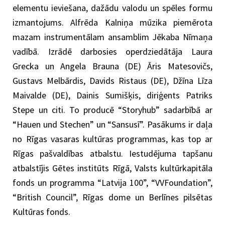
elementu ieviešana, dažādu valodu un spēles formu
izmantojums. Alfrēda Kalniņa mūzika piemērota
mazam instrumentālam ansamblim Jēkaba Nīmaņa
vadībā. Izrādē darbosies operdziedātāja Laura
Grecka un Angela Brauna (DE) Āris Matesovičs,
Gustavs Melbārdis, Davids Ristaus (DE), Džīna Līza
Maivalde (DE), Dainis Sumišķis, diriģents Patriks
Stepe un citi. To producē “Storyhub” sadarbībā ar
“Hauen und Stechen” un “Sansusī”. Pasākums ir daļa
no Rīgas vasaras kultūras programmas, kas top ar
Rīgas pašvaldības atbalstu. Iestudējuma tapšanu
atbalstījis Gētes institūts Rīgā, Valsts kultūrkapitāla
fonds un programma “Latvija 100”, “VVFoundation”,
“British Council”, Rīgas dome un Berlīnes pilsētas
Kultūras fonds.