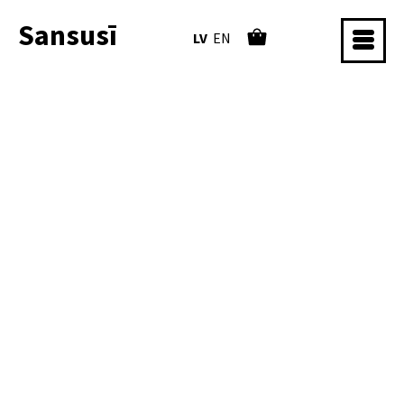
Sansusī
LV
EN