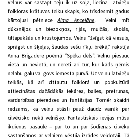
Velnus var sastapt teju ik uz soļa, liecina Latviešu
folkloras krātuves teiku skapis, ko trīsdesmit gadus
kārtojusi pētniece
Alma Ancelāne
. Velni mīt
dūksnājos un biezokņos, rijās, muižās, skolās,
tiltapakšās un krustojumos. Velns “žvīgst kā viesuls,
sprāgst un šķeļas, šaudas sešu rīkļu brēkā,” rakstīja
Anna Brigadere poēmā “Spēka dēls”. Velnu piesauc
vietā un nevietā, un nereti arī tur, kur kāds ņēmis
nelabu galu vai govs iemesta purvā. Uz velnu latviešu
teikās, kā arī cittautu folklorā un popkultūrā
attiecinātas dažādākās iekāres, bailes, pretrunas,
vardarbības pieredzes un fantāzijas. Tomēr skaidri
redzams, ka velnu stāsti pauž daudz vairāk par
cilvēcisko nekā velnišķo. Fantastiskais ievijas mūsu
ikdienas pasaulē – par to un par šodienas cilvēku
sastapšanos ar velniem vēstīja izrādes veidotāji. Tā