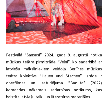
Festivālā “Sansusī” 2024. gada 9. augustā notika
mūzikas teātra pirmizrāde “Velni”, ko sadarbībā ar
latviešu māksliniekiem veidoja Berlīnes mūzikas
teātra kolektīvs “Hauen und Stechen”. Izrāde ir
operfilmas un iestudējuma “Baņuta” (2022)
komandas nākamais sadarbības notikums, kas
balstīts latviešu teiku un literatūras materiālos.