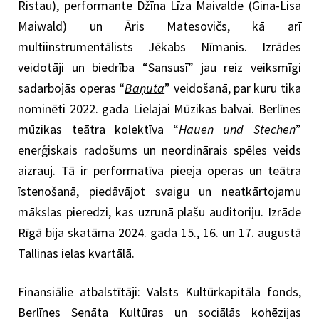
Ristau), performante Džīna Līza Maivalde (Gina-Lisa
Maiwald) un Āris Matesovičs, kā arī
multiinstrumentālists Jēkabs Nīmanis. Izrādes
veidotāji un biedrība “Sansusī” jau reiz veiksmīgi
sadarbojās operas “
Baņuta
” veidošanā, par kuru tika
nominēti 2022. gada Lielajai Mūzikas balvai. Berlīnes
mūzikas teātra kolektīva “
Hauen und Stechen
”
enerģiskais radošums un neordinārais spēles veids
aizrauj. Tā ir performatīva pieeja operas un teātra
īstenošanā, piedāvājot svaigu un neatkārtojamu
mākslas pieredzi, kas uzrunā plašu auditoriju. Izrāde
Rīgā bija skatāma 2024. gada 15., 16. un 17. augustā
Tallinas ielas kvartālā.
Finansiālie atbalstītāji: Valsts Kultūrkapitāla fonds,
Berlīnes Senāta Kultūras un sociālās kohēzijas