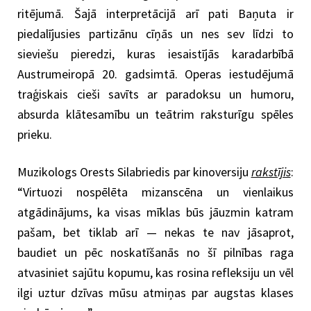
ritējumā. Šajā interpretācijā arī pati Baņuta ir
piedalījusies partizānu cīņās un nes sev līdzi to
sieviešu pieredzi, kuras iesaistījās karadarbībā
Austrumeiropā 20. gadsimtā. Operas iestudējumā
traģiskais cieši savīts ar paradoksu un humoru,
absurda klātesamību un teātrim raksturīgu spēles
prieku.
Muzikologs Orests Silabriedis par kinoversiju
rakstījis
:
“Virtuozi nospēlēta mizanscēna un vienlaikus
atgādinājums, ka visas mīklas būs jāuzmin katram
pašam, bet tiklab arī — nekas te nav jāsaprot,
baudiet un pēc noskatīšanās no šī pilnības raga
atvasiniet sajūtu kopumu, kas rosina refleksiju un vēl
ilgi uztur dzīvas mūsu atmiņas par augstas klases