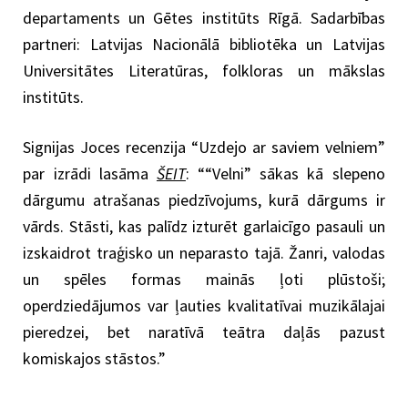
departaments un Gētes institūts Rīgā. Sadarbības
partneri: Latvijas Nacionālā bibliotēka un Latvijas
Universitātes Literatūras, folkloras un mākslas
institūts.
Signijas Joces recenzija “Uzdejo ar saviem velniem”
par izrādi lasāma
ŠEIT
: ““Velni” sākas kā slepeno
dārgumu atrašanas piedzīvojums, kurā dārgums ir
vārds. Stāsti, kas palīdz izturēt garlaicīgo pasauli un
izskaidrot traģisko un neparasto tajā. Žanri, valodas
un spēles formas mainās ļoti plūstoši;
operdziedājumos var ļauties kvalitatīvai muzikālajai
pieredzei, bet naratīvā teātra daļās pazust
komiskajos stāstos.”