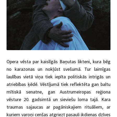
Opera vēsta par kaislīgās Baņutas likteni, kura bēg
no karazonas un nokļūst svešumā. Tur laimīgas
laulības vietā viņa tiek iepīta politiskās intrigās un
atriebības ķēdē. Vēstījumā tiek reflektēta gan baltu
mītiskā senatne, gan Austrumeiropas reģiona
vēsture 20. gadsimtā un sieviešu loma tajā. Kara
traumas sajaucas ar pagāniskajiem rituāliem, ar
kuriem varoņi cenšas atgriezt pasauli ikdienas dzīves