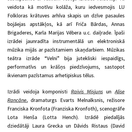
veidota kā motīvu kolāža, kuru iedvesmojis LU
Folkloras krātuves arhīva skapis un dzīve pasaules
bojāejas apstākļos, kā arī Friča Bārdas, Annas
Brigaderes, Karla Marijas Vēbera u.c. daiļrade. Īpaši
izrādei jaunradīta instrumentālā un elektroniskā
mūzika mijās ar pazīstamiem skaņdarbiem. Mūzikas
teātra izrāde “Velni” bija jutekliski iespaidīgs,
performatīvs un krāšņs piedzīvojums, sastopot
ikvienam pazīstamus arhetipiskus tēlus.
Izrādi veidoja komponisti
Raivis Misjuns
un
Alise
Rancāne
, dramaturgs Evarts Melnalksnis, režisore
Franciska Kronfota (Franziska Kronfoth), scenogrāfe
Lota Henša (Lotta Hench). Izrādē piedalījās
dziedātāji Laura Grecka un Dāvids Ristaus (David