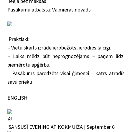
Ieeja bez maksas
Pasākumu atbalsta: Valmieras novads
Praktiski:
– Vietu skaits izrādē ierobežots, ierodies laicīgi.
– Laiks mēdz būt neprognozējams – paņem līdzi
piemērotu apģērbu.
– Pasākums paredzēts visai ģimenei – katrs atradīs
savu prieku!
ENGLISH
SANSUSĪ EVENING AT KOKMUIŽA | September 6