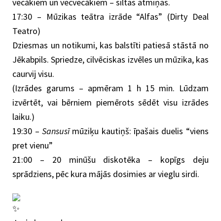
vecākiem un vecvecākiem – siltas atmiņas.
17:30 – Mūzikas teātra izrāde “Alfas” (Dirty Deal
Teatro)
Dziesmas un notikumi, kas balstīti patiesā stāstā no
Jēkabpils. Spriedze, cilvēciskas izvēles un mūzika, kas
caurvij visu.
(Izrādes garums – apmēram 1 h 15 min. Lūdzam
izvērtēt, vai bērniem piemērots sēdēt visu izrādes
laiku.)
19:30 –
Sansusī
mūziķu kautiņš: īpašais duelis “viens
pret vienu”
21:00 – 20 minūšu diskotēka – kopīgs deju
sprādziens, pēc kura mājās dosimies ar vieglu sirdi.