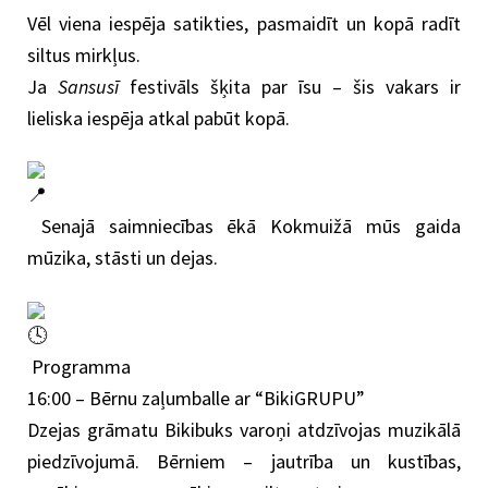
Vēl viena iespēja satikties, pasmaidīt un kopā radīt
siltus mirkļus.
Ja
Sansusī
festivāls šķita par īsu – šis vakars ir
lieliska iespēja atkal pabūt kopā.
Senajā saimniecības ēkā Kokmuižā mūs gaida
mūzika, stāsti un dejas.
Programma
16:00 – Bērnu zaļumballe ar “BikiGRUPU”
Dzejas grāmatu Bikibuks varoņi atdzīvojas muzikālā
piedzīvojumā. Bērniem – jautrība un kustības,