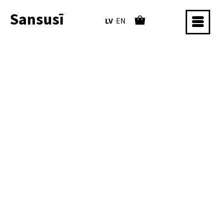
Sansusī
LV
EN