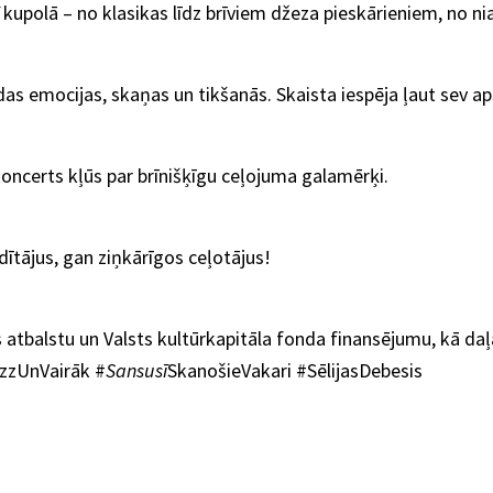
kupolā – no klasikas līdz brīviem džeza pieskārieniem, no ni
as emocijas, skaņas un tikšanās. Skaista iespēja ļaut sev ap
 koncerts kļūs par brīnišķīgu ceļojuma galamērķi.
dītājus, gan ziņkārīgos ceļotājus!
 atbalstu un Valsts kultūrkapitāla fonda finansējumu, kā da
zzUnVairāk #
Sansusī
SkanošieVakari #SēlijasDebesis