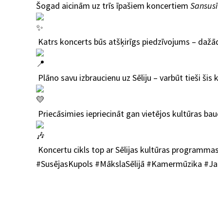
Šogad aicinām uz trīs īpašiem koncertiem
Sansusī
Katrs koncerts būs atšķirīgs piedzīvojums – dažād
Plāno savu izbraucienu uz Sēliju – varbūt tieši šis
Priecāsimies iepriecināt gan vietējos kultūras bau
Koncertu cikls top ar Sēlijas kultūras programmas
#SusējasKupols #MākslaSēlijā #Kamermūzika #Ja