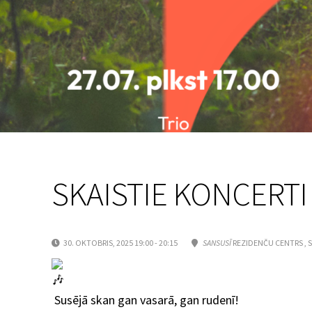
SKAISTIE KONCERTI
30. OKTOBRIS, 2025 19:00 - 20:15
SANSUSĪ
REZIDENČU CENTRS , S
Susējā skan gan vasarā, gan rudenī!