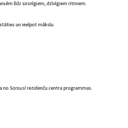
ansēm līdz sirsnīgiem, dzīvīgiem ritmiem.
stāties un ieelpot mākslu.
ļa no
Sansusī
rezidenču centra programmas.