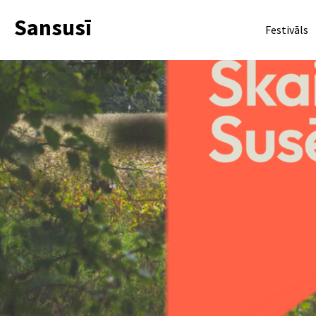
Sansusī
Festivāls