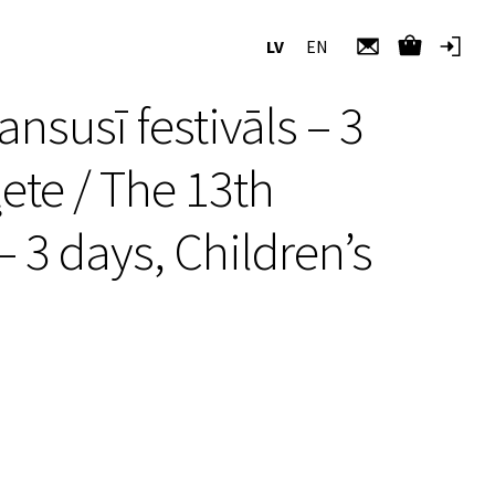
LV
EN
nsusī festivāls – 3
ete / The 13th
– 3 days, Children’s