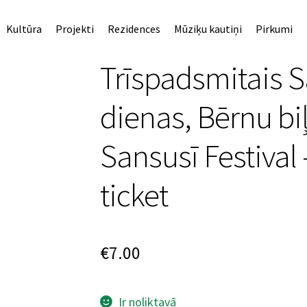
Kultūra
Projekti
Rezidences
Mūziķu kautiņi
Pirkumi
Trīspadsmitais Sa
dienas, Bērnu biļ
Sansusī Festival 
ticket
€
7.00
Ir noliktavā