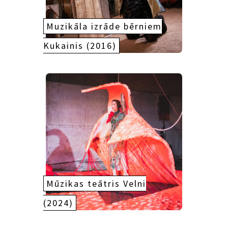
Muzikāla izrāde bērniem
Kukainis (2016)
Mūzikas teātris Velni
(2024)