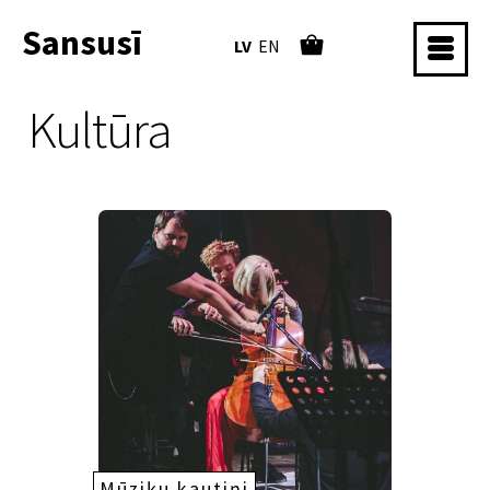
Sansusī
LV
EN
Kultūra
Mūziķu kautiņi