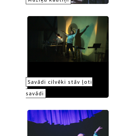
Savādi cilvēki stāv ļoti
savādi