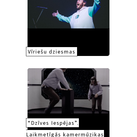
Vīriešu dziesmas
“Dzīves Iespējas”.
Laikmetīgās kamermūzikas