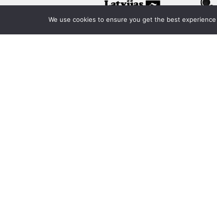
We use cookies to ensure you get the best experience o
© Sansusī 2025
Privātuma politika