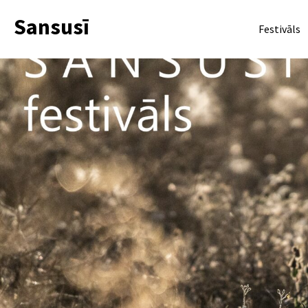
Sansusī
Festivāls