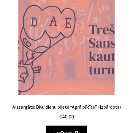
Aizsargāts: Divu dienu biļete “Agrā pūcīte” (izpārdots)
€
40.00