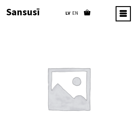
Sansusī
LV
EN